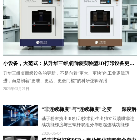
小设备，大范式：从升华三维桌面级实验型3D打印设备更
升华三维桌面级设备的更新，不是向着“更大、更快”的工业逻辑迈
新，看科研工具的悄然转变
进，而是朝着“更准、更活、更低门槛”的科研逻辑深潜…
2026年05月21日
“非连续梯度”与“连续梯度”之变——深度解
析粉末挤出3D打印两条成型路径如何攻克
基于粉末挤出3D打印技术衍生出独立双喷嘴非连
续功能梯度与三螺杆双组分单喷嘴连续功能梯度
梯度功能材料制备难题
两条差异化成型路径，形成阶梯式分层复合、无
2026-06-04
缝平滑渐变并行的全谱系梯度制备能力…