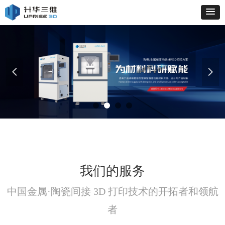
넳
넲
我们的服务
中国金属·陶瓷间接 3D 打印技术的开拓者和领航
者