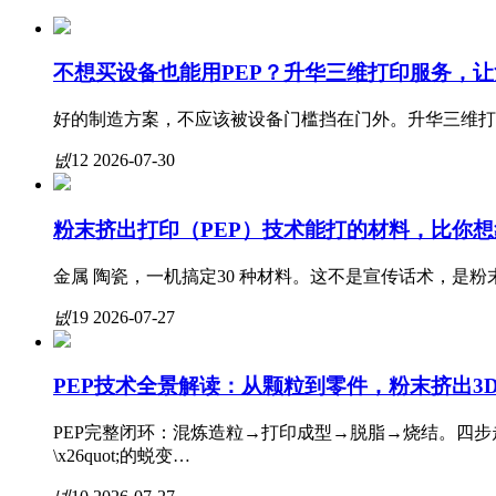
解决方案
支持软件
双喷嘴设备
钨合金
不想买设备也能用PEP？升华三维打印服务，让
好的制造方案，不应该被设备门槛挡在门外。升华三维打
打印服务
梯度功能材料设备
硬质合金
难熔金属解决方案
넶
12
2026-07-30
粉末挤出打印（PEP）技术能打的材料，比你
资讯中心
配套设备
氮化硅
特种陶瓷解决方案
金属 陶瓷，一机搞定30 种材料。这不是宣传话术，是粉末冶金给了
넶
19
2026-07-27
关于我们
碳化硅
公司新闻
PEP技术全景解读：从颗粒到零件，粉末挤出3
微商城
氧化铝
助力科研
公司简介
PEP完整闭环：混炼造粒→打印成型→脱脂→烧结。四步走完，金属/
\x26quot;的蜕变…