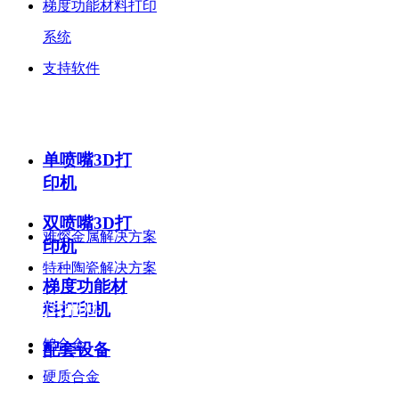
梯度功能材料打印
系统
支持软件
设备中心
单喷嘴3D打
印机
解决方案
双喷嘴3D打
难熔金属解决方案
印机
特种陶瓷解决方案
梯度功能材
料打印机
3D打印材料
钨合金
配套设备
硬质合金