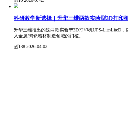
넶
10
2026-07-27
氧化锆
应用开发/案例
发展历程
科研教学新选择｜升华三维两款实验型3D打印
活动展会
知识产权
升华三维推出的这两款实验型3D打印机UPS-Lite\Li
入金属/陶瓷增材制造领域的门槛。
넶
138
2026-04-02
资质荣誉
制定服务
授权代理
人力资源