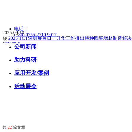
电话：
2025-09-10
(+86) 0755-2710 9017
넸
2025 TCT深圳展首日，升华三维推出特种陶瓷增材制造解
打印服务
公司新闻
最新资讯：
首页
2025-08-18
넸
升华三维为难熔金属复杂结构件制造，提供先进的3D打印
助力科研
简体中文
及打印服务
登录
开始咨询
English
끠
注册
应用开发/案例
PEP技术
活动展会
设备中心
双喷嘴系统
3D打印材料
梯度功能材料打印系统
单喷嘴设备
共
22
篇文章