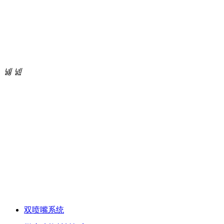
资讯中心
合作伙伴
中国金属·陶瓷间接 3D 打印技术的开拓者和领航
넳
넲
PEP技术
双喷嘴系统