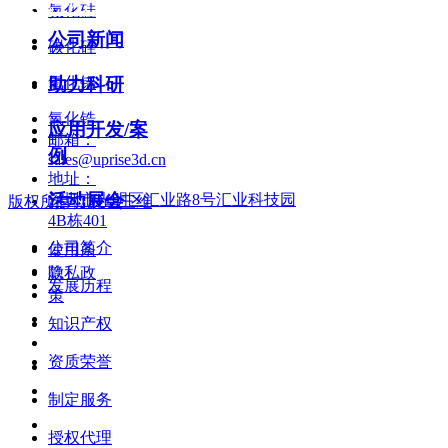
资讯中心
氮化硅
公司新闻
碳化硅
氧化铝
助力科研
氧化锆
应用开发/案
邮箱：
例
sales@uprise3d.cn
地址：
活动展会
深圳市光明区汇业路8号汇业科技园
版权所有©
升华三维
关于我们
4B栋401
公司简介
使用条
款
隐私政
发展历程
策
知识产权
资质荣誉
制定服务
授权代理