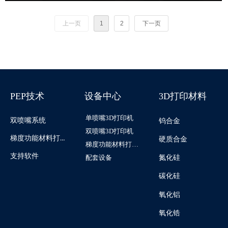
升华三维为高性能氮化硅异形鼻锥的制造带来了革命性解决方案…
上一页
1
2
下一页
PEP技术
设备中心
3D打印材料
单喷嘴3D打印机
双喷嘴系统
钨合金
双喷嘴3D打印机
梯度功能材料打印系统
硬质合金
梯度功能材料打印机
支持软件
配套设备
氮化硅
碳化硅
氧化铝
氧化锆