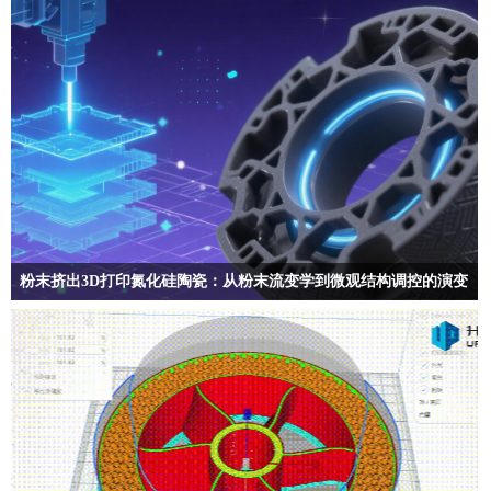
粉末挤出3D打印氮化硅陶瓷：从粉末流变学到微观结构调控的演变
PEP致力于推动氮化硅陶瓷增材制造从实验室研究迈向工程化应用……