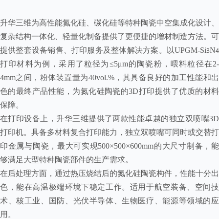
升华三维为高性能氮化硅、碳化硅等特种陶瓷中空集成化设计、
复杂结构一体化、轻量化制备提供了更便捷的增材制造方法。可
提供整套设备销售、打印服务及整体解决方案。
以UPGM-Si
N
3
打印材料为例，采用了粒径为≤5μm的陶瓷粉，喂料粒径在2-
4mm之间，粉体装置量为40vol.%，其具备良好的加工性能和出
色的最终产品性能，为氮化硅陶瓷的3D打印提供了优质的材料
保障。
在打印设备上，升华三维提供了两款性能卓越的独立双喷嘴3D
打印机。具备多材料复合打印能力，独立双喷嘴可同时或交替打
印金属与陶瓷，最大可实现500×500×600mm的大尺寸制备，能
够满足大型特种陶瓷部件的生产需求。
在后处理方面，通过热压烧结后的氮化硅陶瓷构件，性能十分出
色，能在高温极端环境下稳定工作。适用于航空装备、空间技
术、核工业、国防、光伏半导体、生物医疗、能源等领域的应
用。